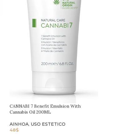
CANNABI 7 Benef
Cannabis Oil 50m
AINHOA
,
RETA
60
$
CANNABI 7 Benefit Emulsion With
Cannabis Oil 200ML
AINHOA
,
USO ESTETICO
48
$