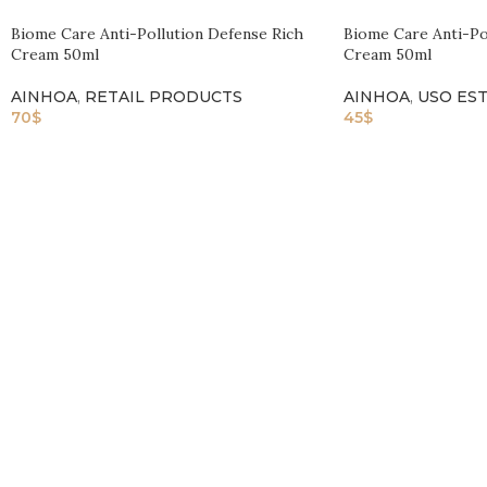
Biome Care Anti-Pollution Defense Rich
Biome Care Anti-Po
Cream 50ml
Cream 50ml
AINHOA
,
RETAIL PRODUCTS
AINHOA
,
USO ES
70
$
45
$