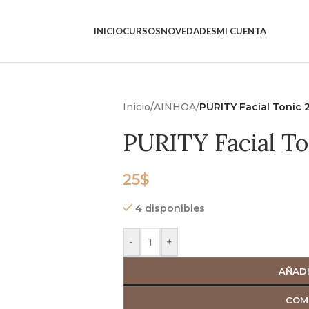
INICIO
CURSOS
NOVEDADES
MI CUENTA
Inicio
/
AINHOA
/
PURITY Facial Tonic 
PURITY Facial To
25
$
4 disponibles
-
+
AÑADI
COM