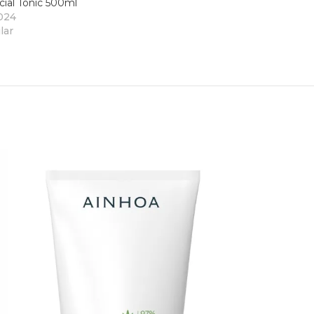
ial Tonic 500ml
2024
lar